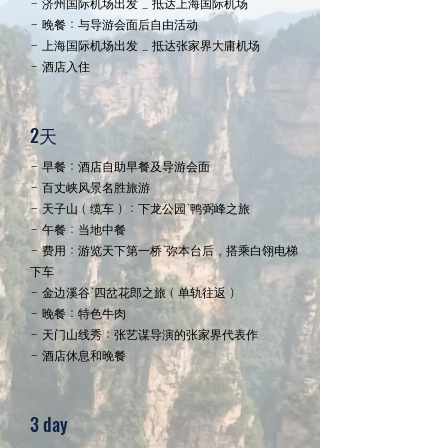
- 济州国际机场出发 _ 抵达上海国际机场
- 晚餐：与导游会面后自由活动
- 上海国际机场出发 _ 抵达张家界大庸机场
- 酒店入住
2天
- 早餐：酒店自助早餐及导游会面
- 百丈峡风景名胜旅游
- 天子山（缆车）：下龙公园、鸭弼峰之旅
- 午餐：当地中餐
- 费用：游览天下第一桥、弥本台后，搭乘白翎电梯
下车
- 金边溪谷、四岔花郎之旅（单轨往返）
- 晚餐：特色牛肉
- 天门山线秀：张艺谋导演的张家界代表作
- 酒店休息和晚餐
3 day