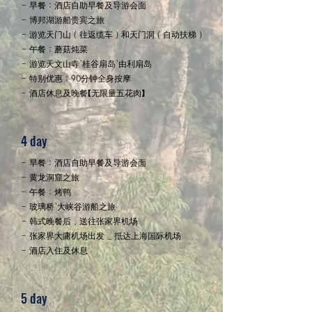
- 早餐：酒店自助早餐及导游会面
- 博邦湖游船贵宾之旅
- 游览天门山（往返缆车）和天门洞（自动扶梯）
- 午餐：蘑菇炖菜
- 游览天文山寺、桂谷扇岛、由利扇岛
- 特别优惠：90分钟全身按摩
- 酒店休息及晚餐
【无限量五花肉】
4 day
- 早餐：酒店自助早餐及导游会面
- 黄龙洞窟之旅
- 午餐：烤鸭
- 玻璃桥、大峡谷游船之旅
- 韩式晚餐后，送往张家界机场
- 张家界大庸机场出发 _ 抵达上海国际机场
- 酒店入住及休息
5 day