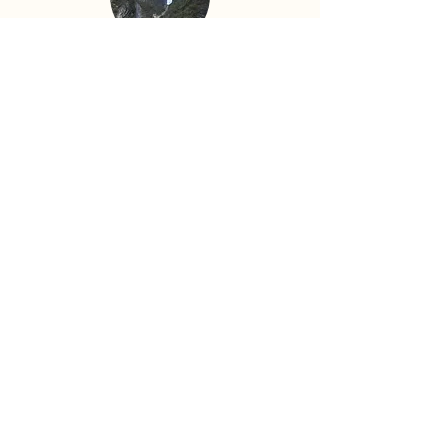
天文山
天空之上的天然洞穴
在悬崖顶的小路上
著名的张家界山
金边溪谷
奇形怪状的岩石山峰和
穿过茂密的树林
清澈的小溪流淌
山谷步道