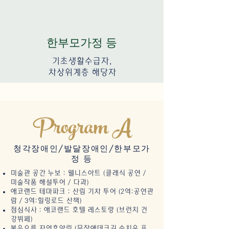
한부모가정
등
기초생활수급자,
차상위계층 해당자
Program A
​청각장애인/발달장애인/한부모가
정 등
미술관 공간 누보 : 웰니스아트 (클래식 공연 /
미술작품 해설투어 / 다과)
애코랜드 테마파크 : 산림 기차 투어 (2역:공연관
람 / 3역:힐링로드 산책)
점심식사 : 애코랜드 호텔 레스토랑 (브런치 건
강뷔페)
붉은오름 자연휴양림 (무장애데크길 숲치유 프