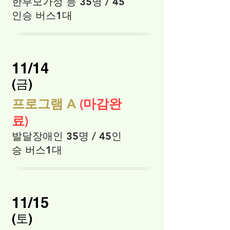
한부모가정 등 35명 / 45
인승 버스1대
11/14
​(금)
프로그램 A
(마감완
료)
발달장애인 35명 / 45인
승 버스1대
11/15
​(토)