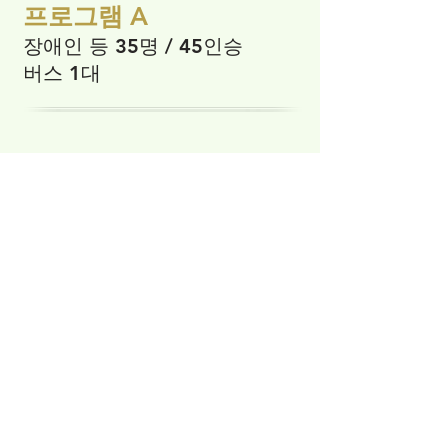
프로그램 A
장애인 등 35명 / 45인승
버스 1대
모든 일정과 인원수는 조정될 수 있으며 참가자 측과 협의
후 최종 확정됩니다.
어린이, 학생의 경우 학과일정 등을 고려하여 반영됩니다.
​본 일정은 당일 기상 및 현장 상황에 따라 변경될 수 있습니
다.
联系我们
您对正在计划的旅行有什么好奇？