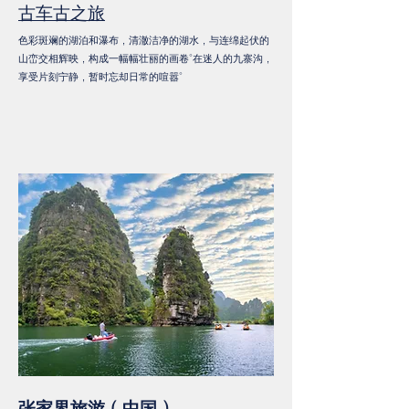
古车古之旅
色彩斑斓的湖泊和瀑布，清澈洁净的湖水，与连绵起伏的
山峦交相辉映，构成一幅幅壮丽的画卷。在迷人的九寨沟，
享受片刻宁静，暂时忘却日常的喧嚣。
张家界旅游（中国）