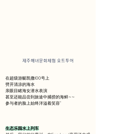
제주해녀문화체험 요트투어
在超级游艇凯撒100号上
劈开清凉的海水
亲眼目睹海女潜水表演
甚至还能品尝到旅途中捕捞的海鲜~~
参与者的脸上始终洋溢着笑容。
生态乐园水上列车