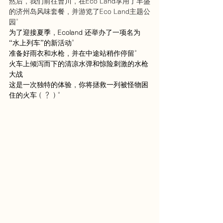
然后，我们前往曹川，在Eco Land享用了丰盛
的济州岛风味套餐，并游览了Eco Land主题公
园。
为了迎接夏季，Ecoland 还举办了一项名为
“水上列车”的新活动。
准备好雨衣和水枪，并在中途站稍作停留。
火车上倾泻而下的清凉水弹和惊险刺激的水枪
大战
这是一次独特的体验，你将拯救一列被怪物困
住的火车（？）。