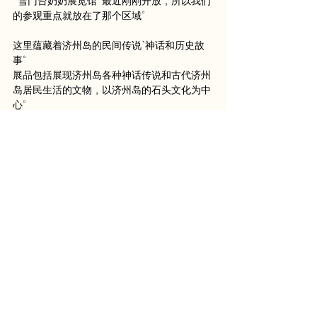
“雪门台奶奶展览馆”最近刚刚开放，所以我们
的参观重点就放在了那个区域。
这里蕴藏着济州岛的民间传说、神话和历史故
事。
展品包括展现济州岛各种神话传说和古代济州
岛居民生活的文物，以济州岛的石头文化为中
心。
它提供了一个与传统博物馆不同的独特景点，
例如融合了 OLED 等现代科学技术的展览馆和
一个超大型视频剧院。
本次会议的大部分参与者都是外国人。
我认为这是一个以全新视角体验济州岛文化和
历史的机会。
南塔表演
而作为本次巡演的最后一站，我们在济州岛的
南大酒店进行了演出。