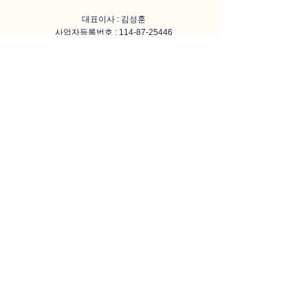
대표이사 : 김성훈
사업자등록번호 :
114-87-25446
​주소 : (63118) 제주특별자치도 제주시 월성로4길
17, 2층 (용담이동)
전화번호 :
064-745-8226
​이메일 :
hoon5575@naver.com
Blog
Instagram
Youtube
문의하기
Call Now