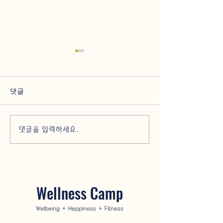
댓글
제주 후쿠오카 직항 재개!
웰니스 여행의 정석
댓글을 입력하세요.
일본 여행 업계가 반한 제
일 프리미엄 리
주로컬 마을체험과 웰니스
관광 코스 추천 
투어 여행코스 (feat. 제주관
웰니스캠프 투어
광공사X웰니스캠프 팸투
Wellness Camp
어)
Welbeing + Happiness + Fitness